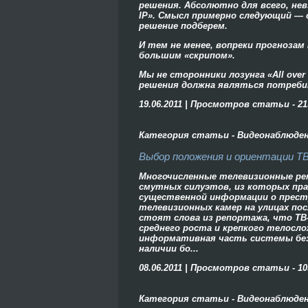
решения. Абсолютно для всего, невз
IP». Смысл примерно следующий — 
решение подберем.
И тем не менее, вопреки прогнозам
большим «скрипом».
Мы не сторонники лозунга «All ove
решения должна являться потребит
19.06.2011 | Просмотров статьи - 21
Категория статьи - Видеонаблюде
Выбор положения и ориентации T
Многочисленные телевизионные ре
смутных силуэтов, из которых пра
существенной информации о престу
телевизионных камер на улицах по
стоят слова из репортажа, что ТВ
среднего роста и крепкого телосло
информативная часть системы без
наличии бо...
08.06.2011 | Просмотров статьи - 10
Категория статьи - Видеонаблюде