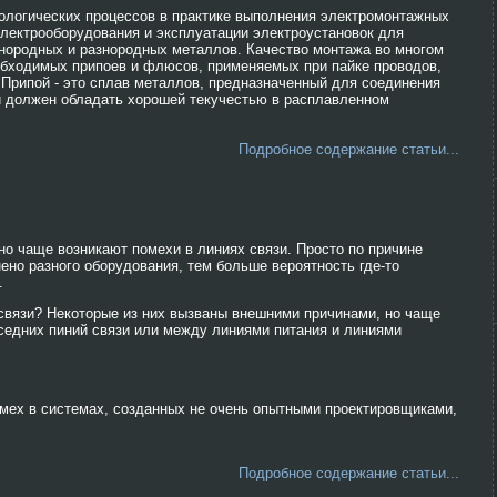
ологических процессов в практике выполнения электромонтажных
электрооборудования и эксплуатации электроустановок для
нородных и разнородных металлов. Качество монтажа во многом
бходимых припоев и флюсов, применяемых при пайке проводов,
Припой - это сплав металлов, предназначенный для соединения
й должен обладать хорошей текучестью в расплавленном
Подробное содержание статьи...
но чаще возникают помехи в линиях связи. Просто по причине
ено разного оборудования, тем больше вероятность где-то
.
связи? Некоторые из них вызваны внешними причинами, но чаще
седних пиний связи или между линиями питания и линиями
мех в системах, созданных не очень опытными проектировщиками,
Подробное содержание статьи...