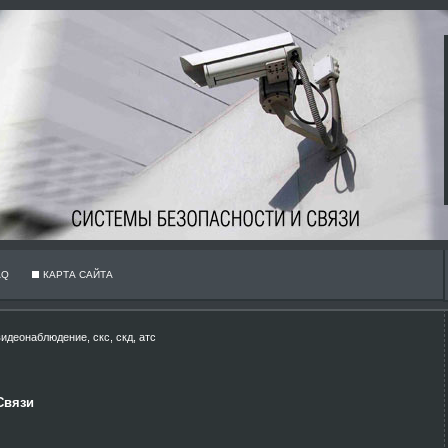
AQ
КАРТА САЙТА
идеонаблюдение, скс, скд, атс
Связи