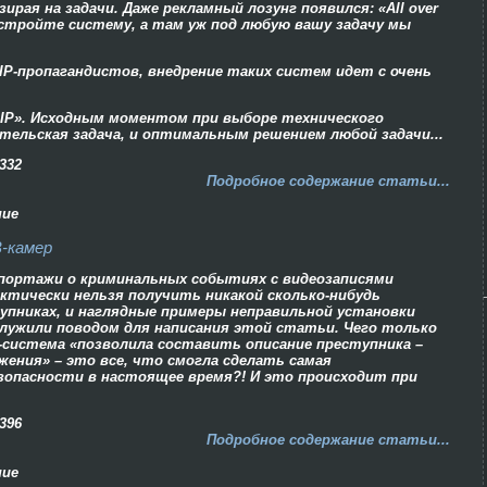
ирая на задачи. Даже рекламный лозунг появился: «All over
стройте систему, а там уж под любую вашу задачу мы
 IP-пропагандистов, внедрение таких систем идет с очень
r IP». Исходным момен­том при выборе технического
ельская задача, и оптимальным решением любой задачи...
332
Подробное содержание статьи...
ние
В-камер
портажи о криминальных событиях с видеозаписями
ктически нельзя получить никакой сколько-нибудь
пниках, и наглядные примеры неправильной установки
служили поводом для написания этой статьи. Чего только
-система «позволила составить описание преступника –
жения» – это все, что смогла сделать самая
опасности в настоящее время?! И это происходит при
396
Подробное содержание статьи...
ние