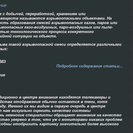
ние
с добычей, переработкой, хранением или
 веществ называются взрывоопасными объектами. На
сть образования смесей взрывоопасных газов, паров или
ывоопасных газо-воздушных, паро-воздушных или пыле-
тью технологического процесса конкретного
ийной ситуации на объекте.
рыва такой взрывоопасной смеси определяется различными
рых:
683
Подробное содержание статьи...
ние
диционно в центре внимания находятся телекамеры и
едства отображения обычно остаются в тени, хотя
иду. Именно их мы видим в первую очередь в центре
т нам визуально оценить качество системы
чень немногие специалисты обращают внимание на качество
ство уверено в том, что уж с мониторами никаких проблем
особны отобразить картинку значительно более высокого