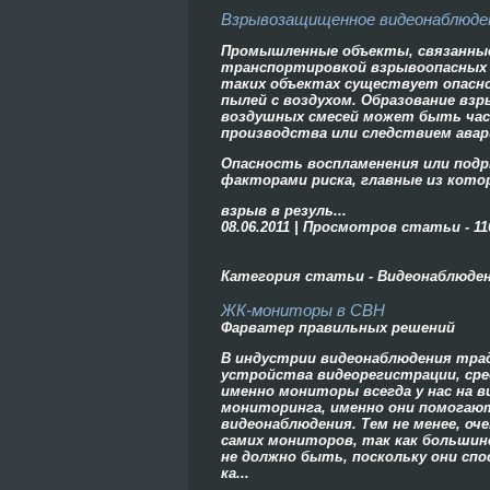
Взрывозащищенное видеонаблюде
Промышленные объекты, связанные 
транспортировкой взрывоопасных
таких объектах существует опасно
пылей с воздухом. Образование взр
воздушных смесей может быть час
производства или следствием авар
Опасность воспламенения или под
факторами риска, главные из кото
взрыв в резуль...
08.06.2011 | Просмотров статьи - 11
Категория статьи - Видеонаблюде
ЖК-мониторы в СВН
Фарватер правильных решений
В индустрии видеонаблюдения тра
устройства видеорегистрации, ср
именно мониторы всегда у нас на в
мониторинга, именно они помогаю
видеонаблюдения. Тем не менее, о
самих мониторов, так как большин
не должно быть, поскольку они сп
ка...