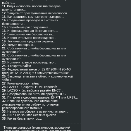
работе...
11.
Виды и способы воровства товаров
покупателями...
12.
Защита от прослушивания переговоров...
13.
Как защитить компьютер от хакеров...
14.
Cоединение проводов в системах
безопасности...
15.
Служебные расследования...
16.
Информационная безопасность...
17.
Экономическая безопасность...
18.
Исполнительное производство...
19.
Технические средства охраны...
20.
Услуги по охране...
21.
Собственная служба безопасности или
аутсорсинг?...
22.
Собственная служба безопасности или
аутсорсинг?...
23.
Исполнительное производство...
24.
4 секрета пайки...
25.
Федеральный закон от 29.07.2004 N 98-ФЗ
(ред. от 12.03.2014) "О коммерческой тайне"...
26.
Законодательство в области коммерческой
тайны...
27.
Коммерческая тайна...
28.
LAZSO – Секреты HDMI кабелей!...
29.
LAZSO - Как выбрать разъём BNC?...
30.
Резервирование питания средств ОПС...
31.
Питание видеорегистратора: БИРП или UPS?...
32.
Влияние длительного отключения
электроэнергии на работу источников
резервированного питания...
33.
Не пора ли обновить источник питания...
34.
БИРП на защите жестких дисков...
35.
Как выбрать монитор...
Типовые договора (монтаж/проектирование/