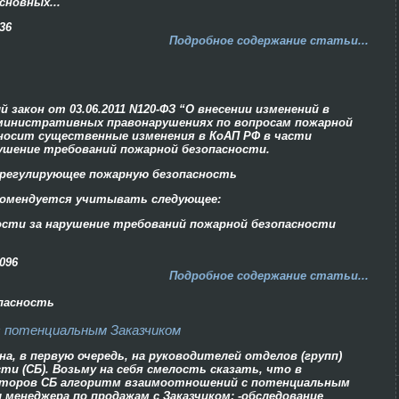
новных...
36
Подробное содержание статьи...
 закон от 03.06.2011 N120-ФЗ “О внесении изменений в
дминистративных правонарушениях по вопросам пожарной
 вносит существенные изменения в КоАП РФ в части
ушение требований пожарной безопасности.
 регулирующее пожарную безопасность
екомендуется учитывать следующее:
ости за нарушение требований пожарной безопасности
096
Подробное содержание статьи...
пасность
с потенциальным Заказчиком
, в первую очередь, на руководителей отделов (групп)
и (СБ). Возьму на себя смелость сказать, что в
яторов СБ алгоритм взаимоотношений с потенциальным
 менеджера по продажам с Заказчиком; -обследование