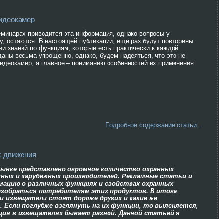
идеокамер
семинарах приводится эта информация, однако вопросы у
у, остаются. В настоящей публикации, еще раз будут повторены
и знаний по функциям, которые есть практически в каждой
даны весьма упрощенно, однако, будем надеяться, что это не
деокамер, а главное – пониманию особенностей их применения.
Подробное содержание статьи...
х движения
рынке представлено огромное количество охранных
ных и зарубежных производителей. Рекламные статьи и
мацию о различных функциях и свойствах охранных
азобраться потребителям этих продуктов. В итоге
ни извещатели стоят дороже других и какие же
 Если поглубже взглянуть на их функции, то выясняется,
ия в извещателях бывает разной. Данной статьей я