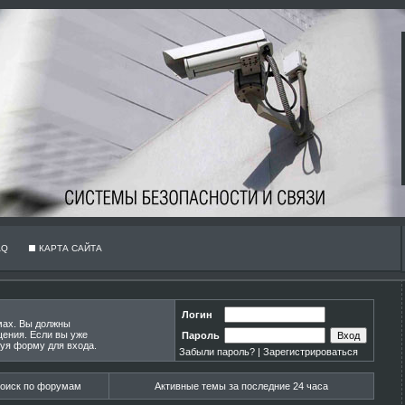
AQ
КАРТА САЙТА
Логин
мах. Вы должны
щения. Если вы уже
Пароль
зуя форму для входа.
Забыли пароль?
|
Зарегистрироваться
оиск по форумам
Активные темы за последние 24 часа