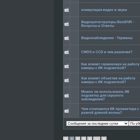
коммутация видео и звука
Видеорегистраторы BestDVR -
Вопросы и Ответы
Видеонаблюдение - Термины
CMOS и CCD в чем различие?
Как влияет гермокожух на работу
камеры с ИК подсветкой?
Как влияет объектив на работу
камеры с ИК подсветкой?
Можно ли использовать ИК
подсветку для скрытого
наблюдения?
Чем отличаются ИК прожектора с
разной длиной волны?
«
→
»
1
2
3
4