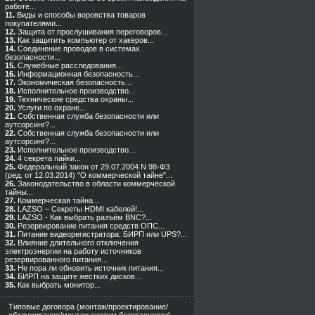
работе...
11.
Виды и способы воровства товаров
покупателями...
12.
Защита от прослушивания переговоров...
13.
Как защитить компьютер от хакеров...
14.
Cоединение проводов в системах
безопасности...
15.
Служебные расследования...
16.
Информационная безопасность...
17.
Экономическая безопасность...
18.
Исполнительное производство...
19.
Технические средства охраны...
20.
Услуги по охране...
21.
Собственная служба безопасности или
аутсорсинг?...
22.
Собственная служба безопасности или
аутсорсинг?...
23.
Исполнительное производство...
24.
4 секрета пайки...
25.
Федеральный закон от 29.07.2004 N 98-ФЗ
(ред. от 12.03.2014) "О коммерческой тайне"...
26.
Законодательство в области коммерческой
тайны...
27.
Коммерческая тайна...
28.
LAZSO – Секреты HDMI кабелей!...
29.
LAZSO - Как выбрать разъём BNC?...
30.
Резервирование питания средств ОПС...
31.
Питание видеорегистратора: БИРП или UPS?...
32.
Влияние длительного отключения
электроэнергии на работу источников
резервированного питания...
33.
Не пора ли обновить источник питания...
34.
БИРП на защите жестких дисков...
35.
Как выбрать монитор...
Типовые договора (монтаж/проектирование/