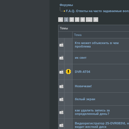
Форумы
F.A.Q. Ответы на часто задаваемые во
«
→
»
1
2
3
4
Темы
Тема
Кто может объяснить в чем
проблема
ик свет
DVR-AT04
Новичкам!
белый экран
как удалить запись за
определенный день?
Видеорегистратор 2S-DVR083VL н
видит жесткий диск