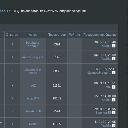
просы
// F.A.Q. по аналоговым системам видеонаблюдения
Ответов
Автор
Просмотров
Рейтинг
Последнее сообщение
30.05.17, 13:48
barabaka-
1
5391
Yashka
sabaka
06.01.17, 23:59
1
andrei.vasyliev.
5149
Yashka
05.12.15, 22:11
diagnostika-
3
6839
diagnostika-pc.ru
pc.ru
08.09.14, 15:51
-
vd2
11131
vd2
15.07.14, 01:00
2
lexa3072
10169
Yashka
29.09.13, 09:05
-
iriso4ka-56
7541
iriso4ka-56
11.01.12, 20:05
е
1
Mihail
11555
Yashka