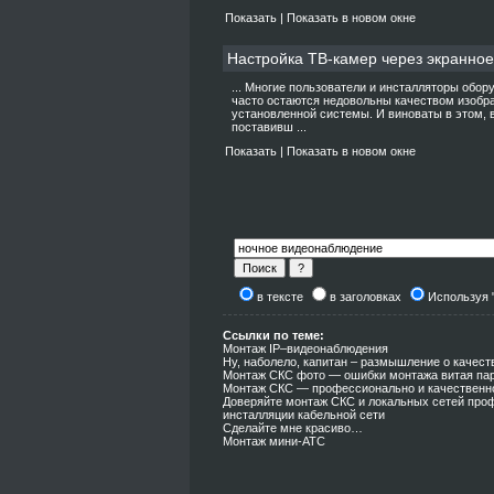
Показать
|
Показать в новом окне
Настройка ТВ-камер через экранно
... Многие пользователи и инсталляторы обо
часто остаются недовольны качеством изобра
установленной системы. И виноваты в этом, 
поставивш ...
Показать
|
Показать в новом окне
в тексте
в заголовках
Используя 
Ссылки по теме:
Монтаж IP–видеонаблюдения
Ну, наболело, капитан – размышление о качес
Монтаж СКС фото — ошибки монтажа витая пар
Монтаж СКС — профессионально и качественн
Доверяйте монтаж СКС и локальных сетей про
инсталляции кабельной сети
Сделайте мне красиво…
Монтаж мини-АТС