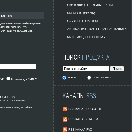
СКС И ЛВС (КАБЕЛЬНЫЕ СЕТИ)
МИНИ АТС (СВЯЗЬ)
е меню
ОХРАННЫЕ СИСТЕМЫ
рудования видеонаблюдения
жения только что
АВТОМАТИЧЕСКАЯ ПОЖАРНАЯ ЗАЩИТА
все-таки не продавцы,
МУЛЬТИМЕДИЯ СИСТЕМЫ
в тексте
в заголовках
"И"
Используя "ИЛИ"
тве монтажа
а и оптоволокна
о
фессионалам, ошибки
RSS-КАНАЛ НОВОСТИ
RSS-КАНАЛ СТАТЬИ
RSS-КАНАЛ FAQ