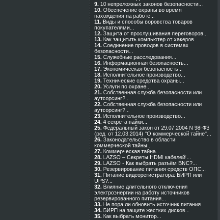
9.
10 непреложных законов безопасности...
10.
Обеспечение охраны во время
нахождения на работе...
11.
Виды и способы воровства товаров
покупателями...
12.
Защита от прослушивания переговоров...
13.
Как защитить компьютер от хакеров...
14.
Cоединение проводов в системах
безопасности...
15.
Служебные расследования...
16.
Информационная безопасность...
17.
Экономическая безопасность...
18.
Исполнительное производство...
19.
Технические средства охраны...
20.
Услуги по охране...
21.
Собственная служба безопасности или
аутсорсинг?...
22.
Собственная служба безопасности или
аутсорсинг?...
23.
Исполнительное производство...
24.
4 секрета пайки...
25.
Федеральный закон от 29.07.2004 N 98-ФЗ
(ред. от 12.03.2014) "О коммерческой тайне"...
26.
Законодательство в области
коммерческой тайны...
27.
Коммерческая тайна...
28.
LAZSO – Секреты HDMI кабелей!...
29.
LAZSO - Как выбрать разъём BNC?...
30.
Резервирование питания средств ОПС...
31.
Питание видеорегистратора: БИРП или
UPS?...
32.
Влияние длительного отключения
электроэнергии на работу источников
резервированного питания...
33.
Не пора ли обновить источник питания...
34.
БИРП на защите жестких дисков...
35.
Как выбрать монитор...