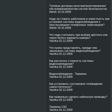
Типовые договора (монтаж/проектирование/
обслуживание/монтаж систем безопасности)
Admin
19.10.2009
Надо ли ставить работников в известность при
установке системы видеонаблюдения и
прослушивания телефонных переговоров?
Admin
19.10.2009
Что надо учитывать при выборе цветного или
черно белого варианта камеры?
Yashka
02.12.2009
Что нужно представлять, прежде чем
заказывать систему видеонаблюдения?
Yashka
02.12.2009
Как расчитать стоимость системы
видеонаблюдения?
Yashka
02.12.2009
Видеонаблюдение - Термины
Yashka
02.12.2009
Как установить спутниковое телевидение
самостоятельно?
Yashka
02.12.2009
Как правильно сделать кабельную проводку?
Yashka
03.12.2009
Термины СКС
Yashka
03.12.2009