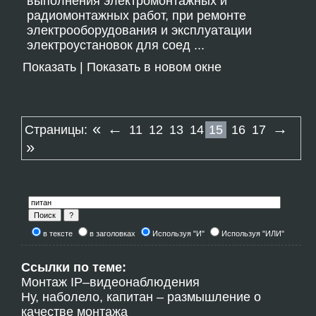
выполнения электромонтажных и
радиомонтажных работ, при ремонте
электрооборудования и эксплуатации
электроустановок для соед ...
Показать
|
Показать в новом окне
«
←
→
Страницы:
11
12
13
14
15
16
17
»
в тексте
в заголовках
Используя "И"
Используя "ИЛИ"
Ссылки по теме:
Монтаж IP–видеонаблюдения
Ну, наболело, капитан – размышление о
качестве монтажа